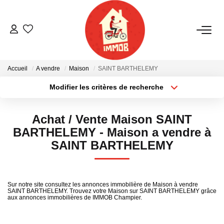
ACHETER
Accueil
A vendre
Maison
SAINT BARTHELEMY
BIENS VENDUS
Modifier les critères de recherche
Localisation
Type de bien
Localisation
Sélectionnez...
ESTIMER
Achat / Vente Maison SAINT
Surface min
Budget max
BARTHELEMY - Maison a vendre à
NOTRE AGENCE
SAINT BARTHELEMY
Plus de critères
Créer une alerte
Qui Sommes-Nous
Notre Équipe
Sur notre site consultez les annonces immobilière de Maison à vendre
SAINT BARTHELEMY. Trouvez votre Maison sur SAINT BARTHELEMY grâce
Nous Rejoindre
aux annonces immobilières de IMMOB Champier.
Nos Actualités