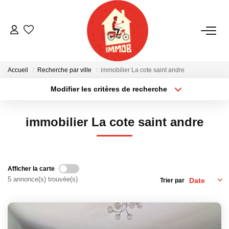
ACHETER
Accueil
Recherche par ville
immobilier La cote saint andre
BIENS VENDUS
Modifier les critères de recherche
Localisation
Type de bien
Localisation
Sélectionnez...
ESTIMER
immobilier La cote saint andre
Surface min
Budget max
NOTRE AGENCE
Plus de critères
Créer une alerte
Qui Sommes-Nous
Afficher la carte
5 annonce(s) trouvée(s)
Trier par
Notre Équipe
Nous Rejoindre
Nos Actualités