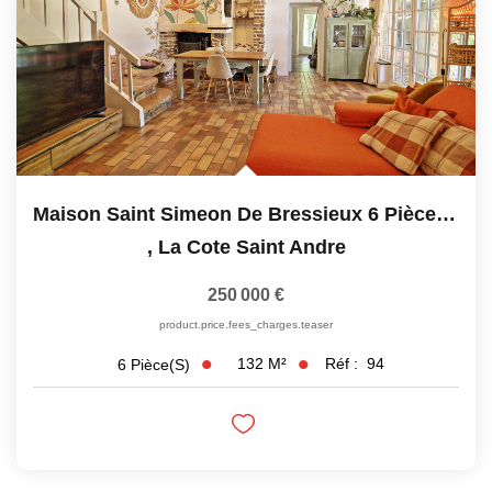
Maison Saint Simeon De Bressieux 6 Pièce(s) 132 M2
,
La Cote Saint Andre
250 000 €
product.price.fees_charges.teaser
132
M²
Réf :
94
6
Pièce(s)