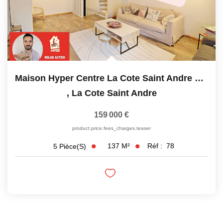
Maison Hyper Centre La Cote Saint Andre 137 M2 Avec Garage
,
La Cote Saint Andre
159 000 €
product.price.fees_charges.teaser
137
M²
Réf :
78
5
Pièce(s)