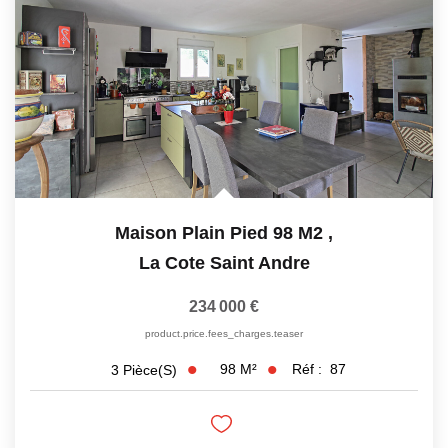
CONTACT
Maison Plain Pied 98 M2
,
La Cote Saint Andre
234 000 €
product.price.fees_charges.teaser
98
M²
Réf :
87
3
Pièce(s)