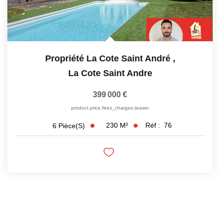
Propriété La Cote Saint André
,
La Cote Saint Andre
399 000 €
product.price.fees_charges.teaser
230
M²
Réf :
76
6
Pièce(s)