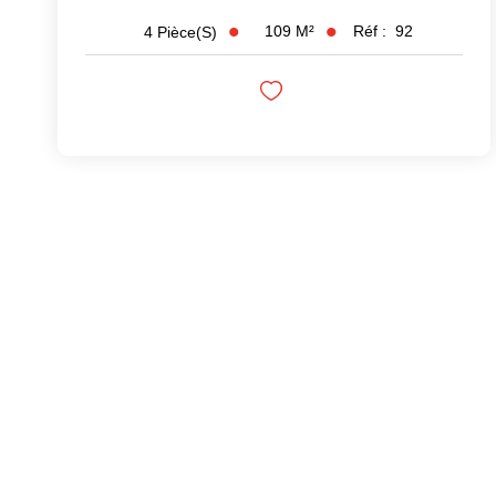
109
M²
Réf :
92
4
Pièce(s)