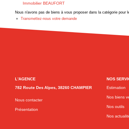
Immobilier BEAUFORT
Nous n'avons pas de biens à vous proposer dans la catégorie pour le
Transmettez-nous votre demande
L'AGENCE
NOS SERVI
782 Route Des Alpes, 38260 CHAMPIER
Estimation
Nos biens v
Nous contacter
Nos outils
Présentation
Nos actualit