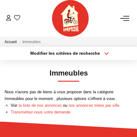
ACHETER
Accueil
Immeubles
BIENS VENDUS
Modifier les critères de recherche
Localisation
Type de bien
Localisation
Sélectionnez...
ESTIMER
Immeubles
Surface min
Budget max
NOTRE AGENCE
Nous n'avons pas de biens à vous proposer dans la catégorie
Plus de critères
Créer une alerte
Immeubles pour le moment , plusieurs options s'offrent à vous :
Qui Sommes-Nous
Voir
la liste de nos annonces
ou
nos annonces triées par ville.
Notre Équipe
Transmettez-nous votre demande
Nous Rejoindre
Nos Actualités