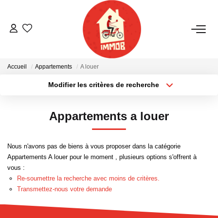
ACHETER
Accueil
Appartements
A louer
BIENS VENDUS
Modifier les critères de recherche
Localisation
Type de bien
Localisation
Sélectionnez...
ESTIMER
Appartements a louer
Surface min
Budget max
NOTRE AGENCE
Nous n'avons pas de biens à vous proposer dans la catégorie
Plus de critères
Créer une alerte
Appartements A louer pour le moment , plusieurs options s'offrent à
Qui Sommes-Nous
vous :
Notre Équipe
Re-soumettre la recherche avec moins de critères.
Transmettez-nous votre demande
Nous Rejoindre
Nos Actualités