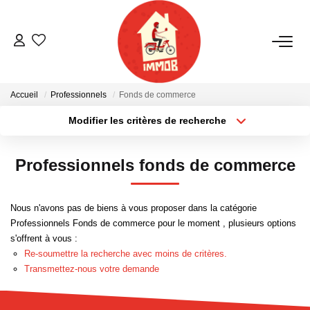
ACHETER
Accueil
Professionnels
Fonds de commerce
BIENS VENDUS
Modifier les critères de recherche
Localisation
Type de bien
Localisation
Sélectionnez...
ESTIMER
Professionnels fonds de commerce
Surface min
Budget max
NOTRE AGENCE
Nous n'avons pas de biens à vous proposer dans la catégorie
Plus de critères
Créer une alerte
Professionnels Fonds de commerce pour le moment , plusieurs options
Qui Sommes-Nous
s'offrent à vous :
Notre Équipe
Re-soumettre la recherche avec moins de critères.
Transmettez-nous votre demande
Nous Rejoindre
Nos Actualités