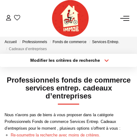
ACHETER
Accueil
Professionnels
Fonds de commerce
Services Entrep.
BIENS VENDUS
Cadeaux d’entreprises
Modifier les critères de recherche
Localisation
Type de bien
ESTIMER
Localisation
Sélectionnez...
Professionnels fonds de commerce
NOTRE AGENCE
Surface min
Budget max
services entrep. cadeaux
d’entreprises
Plus de critères
Créer une alerte
Qui Sommes-Nous
Notre Équipe
Nous n'avons pas de biens à vous proposer dans la catégorie
Nous Rejoindre
Professionnels Fonds de commerce Services Entrep. Cadeaux
d’entreprises pour le moment , plusieurs options s'offrent à vous :
Nos Actualités
Re-soumettre la recherche avec moins de critères.