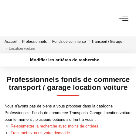
ACHETER
Accueil
Professionnels
Fonds de commerce
Transport / Garage
BIENS VENDUS
Location voiture
Modifier les critères de recherche
ESTIMER
Localisation
Type de bien
Surface min
Budget max
Professionnels fonds de commerce
NOTRE AGENCE
transport / garage location voiture
Plus de critères
Créer une alerte
Qui Sommes-Nous
Nous n'avons pas de biens à vous proposer dans la catégorie
Notre Équipe
Professionnels Fonds de commerce Transport / Garage Location voiture
Nous Rejoindre
pour le moment , plusieurs options s'offrent à vous :
Re-soumettre la recherche avec moins de critères.
Nos Actualités
Transmettez-nous votre demande