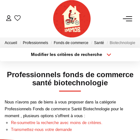
ACHETER
Accueil
Professionnels
Fonds de commerce
Santé
Biotechnologie
BIENS VENDUS
Modifier les critères de recherche
Localisation
Type de bien
Localisation
Sélectionnez...
ESTIMER
Professionnels fonds de commerce
Surface min
Budget max
santé biotechnologie
NOTRE AGENCE
Plus de critères
Créer une alerte
Nous n'avons pas de biens à vous proposer dans la catégorie
Qui Sommes-Nous
Professionnels Fonds de commerce Santé Biotechnologie pour le
Notre Équipe
moment , plusieurs options s'offrent à vous :
Re-soumettre la recherche avec moins de critères.
Nous Rejoindre
Transmettez-nous votre demande
Nos Actualités