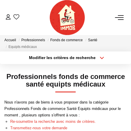
ACHETER
Accueil
Professionnels
Fonds de commerce
Santé
BIENS VENDUS
Equipts médicaux
Modifier les critères de recherche
Localisation
Type de bien
ESTIMER
Localisation
Sélectionnez...
Professionnels fonds de commerce
NOTRE AGENCE
Surface min
Budget max
santé equipts médicaux
Plus de critères
Créer une alerte
Qui Sommes-Nous
Nous n'avons pas de biens à vous proposer dans la catégorie
Notre Équipe
Professionnels Fonds de commerce Santé Equipts médicaux pour le
moment , plusieurs options s'offrent à vous :
Nous Rejoindre
Re-soumettre la recherche avec moins de critères.
Nos Actualités
Transmettez-nous votre demande