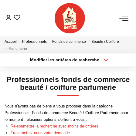
ACHETER
Accueil
Professionnels
Fonds de commerce
Beauté / Coiffure
BIENS VENDUS
Parfumerie
Modifier les critères de recherche
ESTIMER
Localisation
Type de bien
Surface min
Budget max
Professionnels fonds de commerce
NOTRE AGENCE
beauté / coiffure parfumerie
Plus de critères
Créer une alerte
Qui Sommes-Nous
Nous n'avons pas de biens à vous proposer dans la catégorie
Notre Équipe
Professionnels Fonds de commerce Beauté / Coiffure Parfumerie pour
Nous Rejoindre
le moment , plusieurs options s'offrent à vous :
Re-soumettre la recherche avec moins de critères.
Nos Actualités
Transmettez-nous votre demande