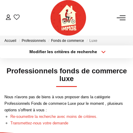
ACHETER
Accueil
Professionnels
Fonds de commerce
Luxe
BIENS VENDUS
Modifier les critères de recherche
Localisation
Type de bien
Localisation
Sélectionnez...
ESTIMER
Professionnels fonds de commerce
Surface min
Budget max
luxe
NOTRE AGENCE
Plus de critères
Créer une alerte
Nous n'avons pas de biens à vous proposer dans la catégorie
Qui Sommes-Nous
Professionnels Fonds de commerce Luxe pour le moment , plusieurs
Notre Équipe
options s'offrent à vous :
Re-soumettre la recherche avec moins de critères.
Nous Rejoindre
Transmettez-nous votre demande
Nos Actualités