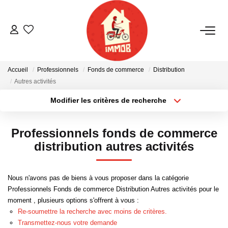
ACHETER
Accueil
Professionnels
Fonds de commerce
Distribution
BIENS VENDUS
Autres activités
Modifier les critères de recherche
Localisation
Type de bien
ESTIMER
Localisation
Sélectionnez...
Professionnels fonds de commerce
NOTRE AGENCE
Surface min
Budget max
distribution autres activités
Plus de critères
Créer une alerte
Qui Sommes-Nous
Nous n'avons pas de biens à vous proposer dans la catégorie
Notre Équipe
Professionnels Fonds de commerce Distribution Autres activités pour le
moment , plusieurs options s'offrent à vous :
Nous Rejoindre
Re-soumettre la recherche avec moins de critères.
Nos Actualités
Transmettez-nous votre demande