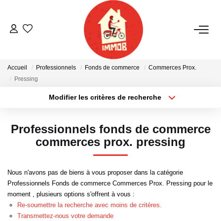
ACHETER
Accueil
Professionnels
Fonds de commerce
Commerces Prox.
BIENS VENDUS
Pressing
Modifier les critères de recherche
Localisation
Type de bien
ESTIMER
Localisation
Sélectionnez...
Professionnels fonds de commerce
NOTRE AGENCE
Surface min
Budget max
commerces prox. pressing
Plus de critères
Créer une alerte
Qui Sommes-Nous
Nous n'avons pas de biens à vous proposer dans la catégorie
Notre Équipe
Professionnels Fonds de commerce Commerces Prox. Pressing pour le
moment , plusieurs options s'offrent à vous :
Nous Rejoindre
Re-soumettre la recherche avec moins de critères.
Nos Actualités
Transmettez-nous votre demande