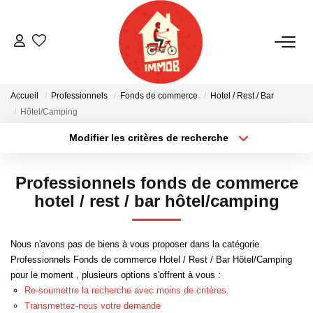
ACHETER
Accueil
Professionnels
Fonds de commerce
Hotel / Rest / Bar
BIENS VENDUS
Hôtel/Camping
Modifier les critères de recherche
Localisation
Type de bien
ESTIMER
Localisation
Sélectionnez...
Professionnels fonds de commerce
NOTRE AGENCE
Surface min
Budget max
hotel / rest / bar hôtel/camping
Plus de critères
Créer une alerte
Qui Sommes-Nous
Nous n'avons pas de biens à vous proposer dans la catégorie
Notre Équipe
Professionnels Fonds de commerce Hotel / Rest / Bar Hôtel/Camping
pour le moment , plusieurs options s'offrent à vous :
Nous Rejoindre
Re-soumettre la recherche avec moins de critères.
Nos Actualités
Transmettez-nous votre demande