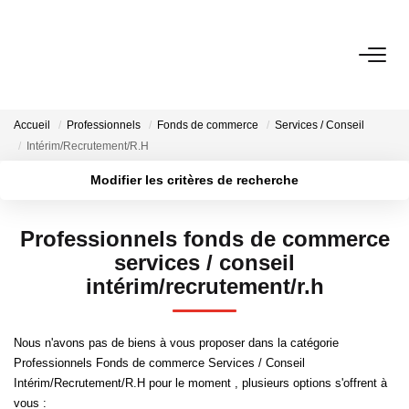
ACHETER
Accueil
Professionnels
Fonds de commerce
Services / Conseil
BIENS VENDUS
Intérim/Recrutement/R.H
Modifier les critères de recherche
ESTIMER
Localisation
Type de bien
Surface min
Budget max
Professionnels fonds de commerce
NOTRE AGENCE
services / conseil
Plus de critères
Créer une alerte
intérim/recrutement/r.h
Qui Sommes-Nous
Notre Équipe
Nous n'avons pas de biens à vous proposer dans la catégorie
Nous Rejoindre
Professionnels Fonds de commerce Services / Conseil
Intérim/Recrutement/R.H pour le moment , plusieurs options s'offrent à
Nos Actualités
vous :