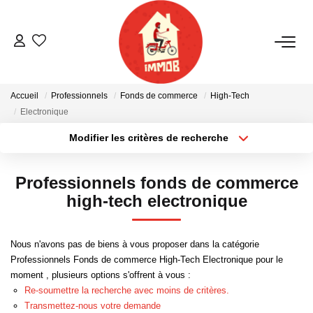
ACHETER
Accueil
Professionnels
Fonds de commerce
High-Tech
BIENS VENDUS
Electronique
Modifier les critères de recherche
Localisation
Type de bien
ESTIMER
Localisation
Sélectionnez...
Professionnels fonds de commerce
NOTRE AGENCE
Surface min
Budget max
high-tech electronique
Plus de critères
Créer une alerte
Qui Sommes-Nous
Nous n'avons pas de biens à vous proposer dans la catégorie
Notre Équipe
Professionnels Fonds de commerce High-Tech Electronique pour le
moment , plusieurs options s'offrent à vous :
Nous Rejoindre
Re-soumettre la recherche avec moins de critères.
Nos Actualités
Transmettez-nous votre demande