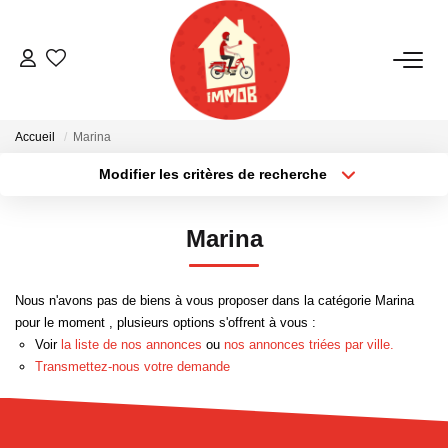
ACHETER
Accueil
Marina
BIENS VENDUS
Modifier les critères de recherche
Localisation
Type de bien
Localisation
Sélectionnez...
ESTIMER
Marina
Surface min
Budget max
NOTRE AGENCE
Nous n'avons pas de biens à vous proposer dans la catégorie Marina
Plus de critères
Créer une alerte
pour le moment , plusieurs options s'offrent à vous :
Qui Sommes-Nous
Voir
la liste de nos annonces
ou
nos annonces triées par ville.
Notre Équipe
Transmettez-nous votre demande
Nous Rejoindre
Nos Actualités