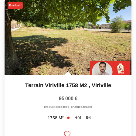
Exclusif
CONTACT
Terrain Viriville 1758 M2
,
Viriville
95 000 €
product.price.fees_charges.teaser
Réf :
96
1758
M²