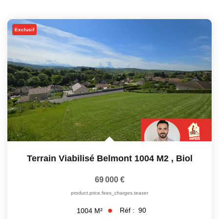
Exclusif
Terrain Viabilisé Belmont 1004 M2
,
Biol
69 000 €
product.price.fees_charges.teaser
Réf :
90
1004
M²