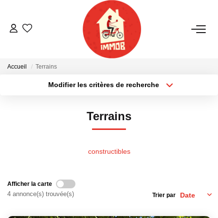
ACHETER
Accueil
Terrains
BIENS VENDUS
Modifier les critères de recherche
Localisation
Type de bien
Localisation
Sélectionnez...
ESTIMER
Terrains
Surface min
Budget max
NOTRE AGENCE
Plus de critères
Créer une alerte
constructibles
Qui Sommes-Nous
Notre Équipe
Afficher la carte
Nous Rejoindre
4 annonce(s) trouvée(s)
Trier par
Nos Actualités