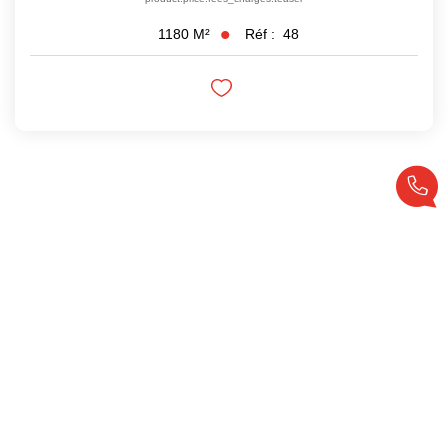
Réf :
48
1180
M²