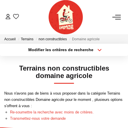
ACHETER
Accueil
Terrains
non constructibles
Domaine agricole
BIENS VENDUS
Modifier les critères de recherche
Localisation
Type de bien
Localisation
Sélectionnez...
ESTIMER
Terrains non constructibles
Surface min
Budget max
domaine agricole
NOTRE AGENCE
Plus de critères
Créer une alerte
Nous n'avons pas de biens à vous proposer dans la catégorie Terrains
Qui Sommes-Nous
non constructibles Domaine agricole pour le moment , plusieurs options
Notre Équipe
s'offrent à vous :
Re-soumettre la recherche avec moins de critères.
Nous Rejoindre
Transmettez-nous votre demande
Nos Actualités