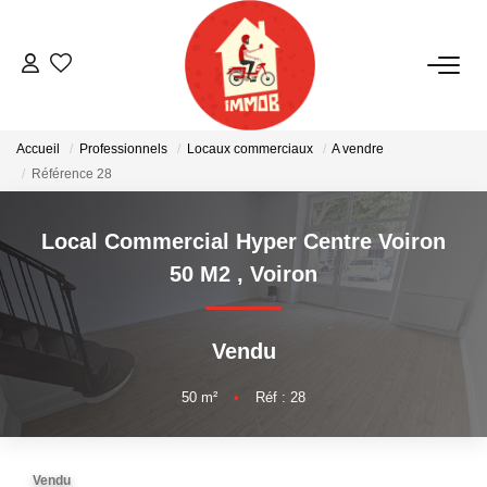
ACHETER
Accueil
Professionnels
Locaux commerciaux
A vendre
BIENS VENDUS
Référence 28
ESTIMER
Local Commercial Hyper Centre Voiron
50 M2
,
Voiron
NOTRE AGENCE
Vendu
Qui Sommes-Nous
Notre Équipe
50
m²
•
Réf : 28
Nous Rejoindre
Nos Actualités
Vendu