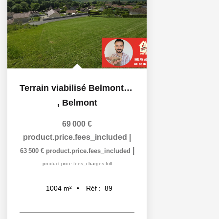
Terrain viabilisé Belmont 1004 m2
,
Belmont
69 000 €
product.price.fees_included
|
|
63 500 €
product.price.fees_included
product.price.fees_charges.full
Réf :
89
1004
m²