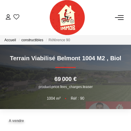
ACHETER
Accueil
constructibles
Référence 90
BIENS VENDUS
Terrain Viabilisé Belmont 1004 M2
,
Biol
ESTIMER
69 000 €
NOTRE AGENCE
product.price.fees_charges.teaser
Qui Sommes-Nous
1004
m²
•
Réf : 90
Notre Équipe
Nous Rejoindre
A vendre
Nos Actualités