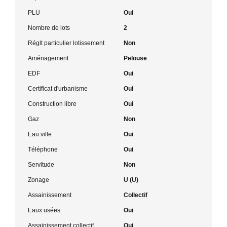
PLU
Oui
Nombre de lots
2
Réglt particulier lotissement
Non
Aménagement
Pelouse
EDF
Oui
Certificat d'urbanisme
Oui
Construction libre
Oui
Gaz
Non
Eau ville
Oui
Téléphone
Oui
Servitude
Non
Zonage
U (U)
Assainissement
Collectif
Eaux usées
Oui
Assainissement collectif
Oui