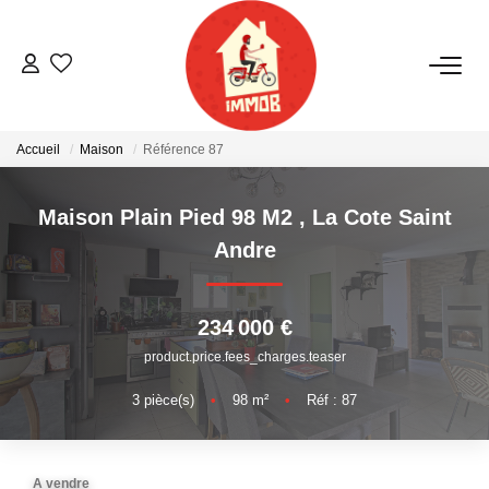
ACHETER
Accueil
Maison
Référence 87
BIENS VENDUS
Maison Plain Pied 98 M2
,
La Cote Saint
ESTIMER
Andre
NOTRE AGENCE
234 000 €
product.price.fees_charges.teaser
Qui Sommes-Nous
Notre Équipe
3
pièce(s)
•
98
m²
•
Réf : 87
Nous Rejoindre
Nos Actualités
A vendre