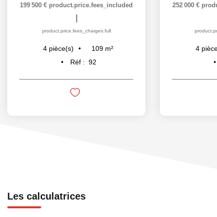
199 500 €
product.price.fees_included
252 000 €
prod
|
product.price.fees_charges.full
product.pr
109
m²
4
pièce(s)
4
pièce
Réf :
92
Les calculatrices