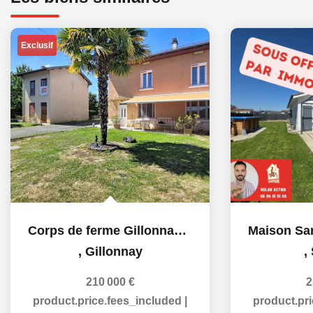
Exclusif
Corps de ferme Gillonnay avec dépendances
,
Gillonnay
,
210 000 €
2
product.price.fees_included
|
product.pr