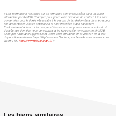
« Les informations recueillies sur ce formulaire sont enregistrées dans un fichier
informatisé par IMMOB Champier pour gérer votre demande de contact. Elles sont
conservées pour la durée nécessaire à la gestion de la relation client dans le respect
des prescriptions légales applicables et sont destinées à nos conseillers
Conformément à la loi « informatique et libertés », vous pouvez exercer votre droit
d'accès aux données vous concernant et les faire rectifier en contactant IMMOB
Champier nolan.astier@gmail.com. Nous vous informons de l'existence de la liste
d'opposition au démarchage téléphonique « Bloctel », sur laquelle vous pouvez vous
inscrire ici :
https://www.bloctel.gouv.fr/
»
Les biens similaires